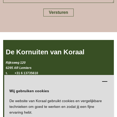
De Kornuiten van Koraal
Rijksweg 120
6295 AR Lemiers
t. +31 6 13735610
e. kornuiten@koraal.nl
Openingstijden
Wij gebruiken cookies
Maandag en dinsdag gesloten
Woensdag tm vrijdag 10.00 - 17.00 uur
De website van Koraal gebruikt cookies en vergelijkbare
Zaterdag en zondag 10.00 - 18.00 uur
technieken om goed te werken en zodat jij een fijne
Bruncherie de Kornuiten van Koraal biedt vele mogelijkheden binnen en
ervaring hebt.
buiten de openingstijden. Ook geschikt voor feestelijke gelegenheden,