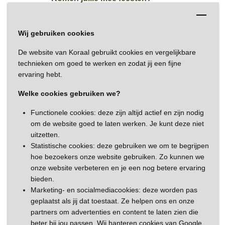
Aanmelden kan al.
Vertrouw ons dat het leuk wordt.
Wij gebruiken cookies
De website van Koraal gebruikt cookies en vergelijkbare
technieken om goed te werken en zodat jij een fijne
Interessant voor jou
ervaring hebt.
Welke cookies gebruiken we?
Terug naar alle nieuwsberichten
Functionele cookies: deze zijn altijd actief en zijn nodig
om de website goed te laten werken. Je kunt deze niet
uitzetten.
Statistische cookies: deze gebruiken we om te begrijpen
Volg ons op
hoe bezoekers onze website gebruiken. Zo kunnen we
onze website verbeteren en je een nog betere ervaring
bieden.
Marketing- en socialmediacookies: deze worden pas
geplaatst als jij dat toestaat. Ze helpen ons en onze
partners om advertenties en content te laten zien die
beter bij jou passen. Wij hanteren cookies van Google,